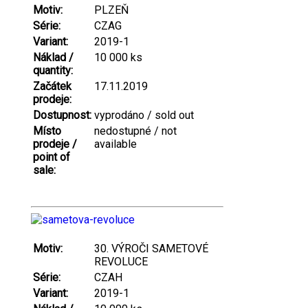
Motiv:
PLZEŇ
Série:
CZAG
Variant:
2019-1
Náklad /
10 000 ks
quantity:
Začátek
17.11.2019
prodeje:
Dostupnost:
vyprodáno / sold out
Místo
nedostupné / not
prodeje /
available
point of
sale:
Motiv:
30. VÝROČI SAMETOVÉ
REVOLUCE
Série:
CZAH
Variant:
2019-1