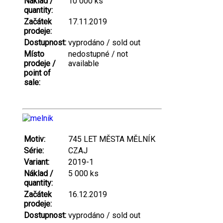
Náklad /
10 000 ks
quantity:
Začátek
17.11.2019
prodeje:
Dostupnost:
vyprodáno / sold out
Místo
nedostupné / not
prodeje /
available
point of
sale:
Motiv:
745 LET MĚSTA MĚLNÍK
Série:
CZAJ
Variant:
2019-1
Náklad /
5 000 ks
quantity:
Začátek
16.12.2019
prodeje:
Dostupnost:
vyprodáno / sold out