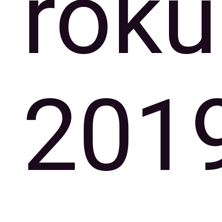
roku
201