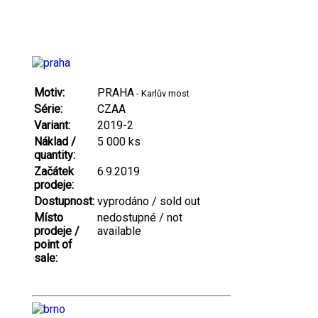
Motiv:
PRAHA
- Karlův most
Série:
CZAA
Variant:
2019-2
Náklad /
5 000 ks
quantity:
Začátek
6.9.2019
prodeje:
Dostupnost:
vyprodáno / sold out
Místo
nedostupné / not
prodeje /
available
point of
sale: