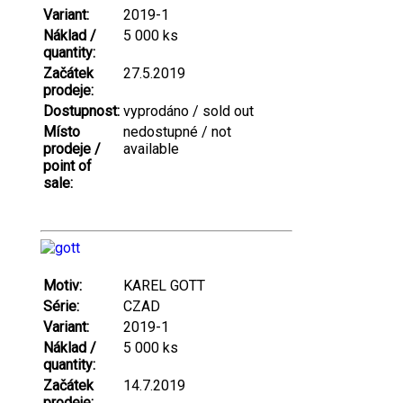
Variant:
2019-1
Náklad /
5 000 ks
quantity:
Začátek
27.5.2019
prodeje:
Dostupnost:
vyprodáno / sold out
Místo
nedostupné / not
prodeje /
available
point of
sale:
Motiv:
KAREL GOTT
Série:
CZAD
Variant:
2019-1
Náklad /
5 000 ks
quantity:
Začátek
14.7.2019
prodeje: