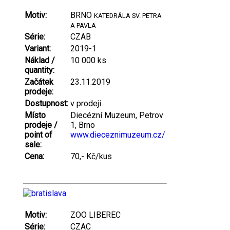
Motiv:
BRNO
KATEDRÁLA SV. PETRA
A PAVLA
Série:
CZAB
Variant:
2019-1
Náklad /
10 000 ks
quantity:
Začátek
23.11.2019
prodeje:
Dostupnost:
v prodeji
Místo
Diecézní Muzeum, Petrov
prodeje /
1, Brno
point of
www.dieceznimuzeum.cz/
sale:
Cena:
70,- Kč/kus
Motiv:
ZOO LIBEREC
Série:
CZAC