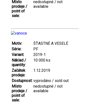
Místo
nedostupné / not
prodeje /
available
point of
sale:
Motiv:
ŠŤASTNÉ A VESELÉ
Série:
PF
Variant:
2019-1
Náklad /
10 000 ks
quantity:
Začátek
1.12.2019
prodeje:
Dostupnost:
vyprodáno / sold out
Místo
nedostupné / not
prodeje /
available
point of
sale: