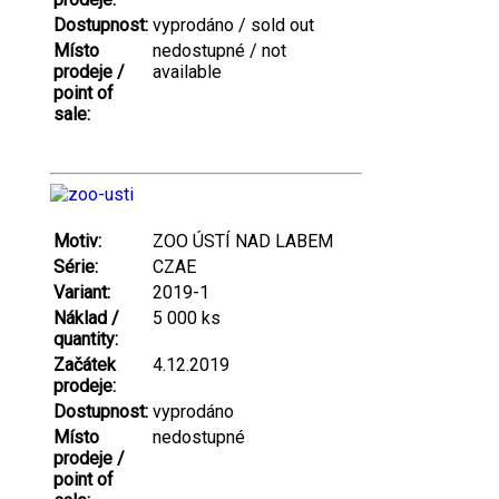
Dostupnost:
vyprodáno / sold out
Místo
nedostupné / not
prodeje /
available
point of
sale:
Motiv:
ZOO ÚSTÍ NAD LABEM
Série:
CZAE
Variant:
2019-1
Náklad /
5 000 ks
quantity:
Začátek
4.12.2019
prodeje:
Dostupnost:
vyprodáno
Místo
nedostupné
prodeje /
point of