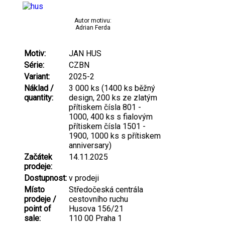
Autor motivu:
Adrian Ferda
Motiv:
JAN HUS
Série:
CZBN
Variant:
2025-2
Náklad /
3 000 ks (1400 ks běžný
quantity:
design, 200 ks ze zlatým
přítiskem čísla 801 -
1000, 400 ks s fialovým
přítiskem čísla 1501 -
1900, 1000 ks s přítiskem
anniversary)
Začátek
14.11.2025
prodeje:
Dostupnost:
v prodeji
Místo
Středočeská centrála
prodeje /
cestovního ruchu
point of
Husova 156/21
sale:
110 00 Praha 1