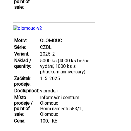
point of
sale:
Motiv:
OLOMOUC
Série:
CZBL
Variant:
2025-2
Náklad /
5000 ks (4000 ks běžné
quantity:
vydání, 1000 ks s
přítiskem anniversary)
Začátek
1. 5. 2025
prodeje:
Dostupnost:
v prodeji
Místo
Informační centrum
prodeje /
Olomouc
point of
Horní náměstí 583/1,
sale:
Olomouc
Cena:
100,- Kč