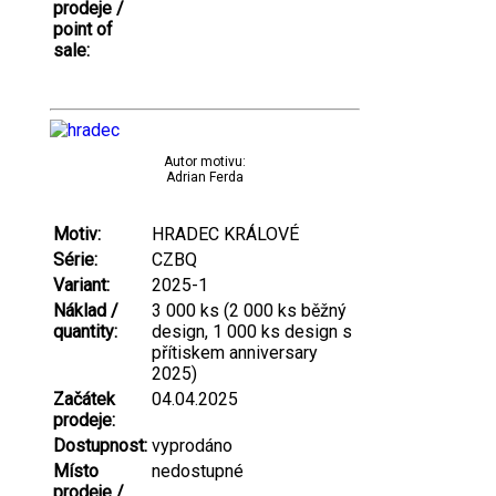
prodeje /
point of
sale:
Autor motivu:
Adrian Ferda
Motiv:
HRADEC KRÁLOVÉ
Série:
CZBQ
Variant:
2025-1
Náklad /
3 000 ks (2 000 ks běžný
quantity:
design, 1 000 ks design s
přítiskem anniversary
2025)
Začátek
04.04.2025
prodeje:
Dostupnost:
vyprodáno
Místo
nedostupné
prodeje /