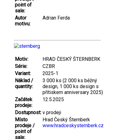
point of
sale:
Autor
Adrian Ferda
motivu:
Motiv:
HRAD ČESKÝ ŠTERNBERK
Série:
CZBR
Variant:
2025-1
Náklad /
3 000 ks (2 000 ks běžný
quantity:
design, 1 000 ks design s
přítiskem anniversary 2025)
Začátek
12.5.2025
prodeje:
Dostupnost:
v prodeji
Místo
Hrad Český Šternberk
prodeje /
www.hradceskysternberk.cz
point of
sale: