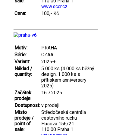
sale:
110 00 Praha 1
www.sccr.cz
Cena:
100,- Kč
Motiv:
PRAHA
Série:
CZAA
Variant:
2025-6
Náklad /
5 000 ks (4 000 ks běžný
quantity:
design, 1 000 ks s
přítiskem anniversary
2025)
Začátek
16.7.2025
prodeje:
Dostupnost:
v prodeji
Místo
Středočeská centrála
prodeje /
cestovního ruchu
point of
Husova 156/21
sale:
110 00 Praha 1