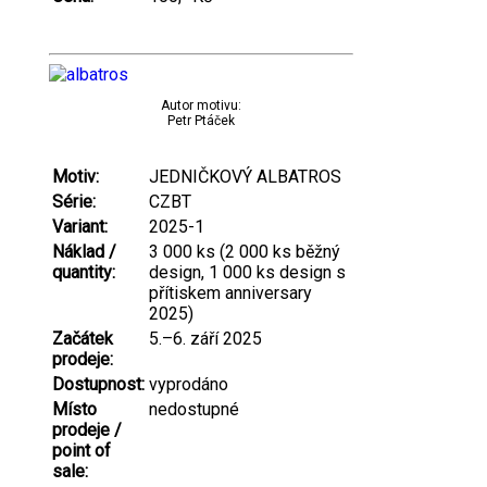
Autor motivu:
Petr Ptáček
Motiv:
JEDNIČKOVÝ ALBATROS
Série:
CZBT
Variant:
2025-1
Náklad /
3 000 ks (2 000 ks běžný
quantity:
design, 1 000 ks design s
přítiskem anniversary
2025)
Začátek
5.–6. září 2025
prodeje:
Dostupnost:
vyprodáno
Místo
nedostupné
prodeje /
point of
sale: