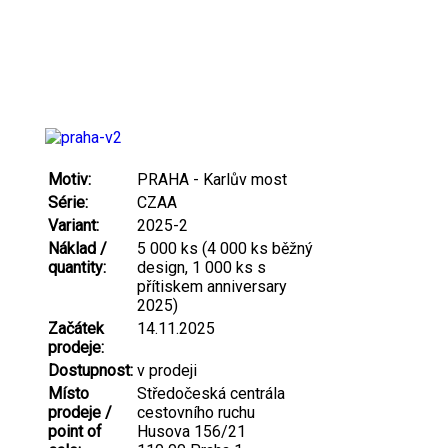
Motiv:
PRAHA - Karlův most
Série:
CZAA
Variant:
2025-2
Náklad /
5 000 ks (4 000 ks běžný
quantity:
design, 1 000 ks s
přítiskem anniversary
2025)
Začátek
14.11.2025
prodeje:
Dostupnost:
v prodeji
Místo
Středočeská centrála
prodeje /
cestovního ruchu
point of
Husova 156/21