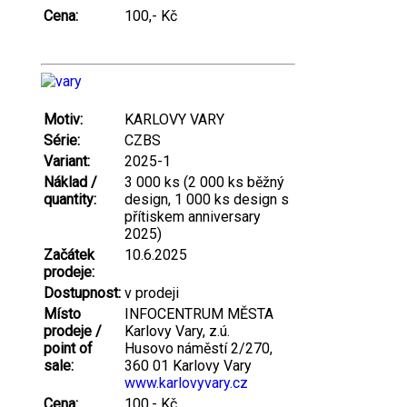
Cena:
100,- Kč
Motiv:
KARLOVY VARY
Série:
CZBS
Variant:
2025-1
Náklad /
3 000 ks (2 000 ks běžný
quantity:
design, 1 000 ks design s
přítiskem anniversary
2025)
Začátek
10.6.2025
prodeje:
Dostupnost:
v prodeji
Místo
INFOCENTRUM MĚSTA
prodeje /
Karlovy Vary, z.ú.
point of
Husovo náměstí 2/270,
sale:
360 01 Karlovy Vary
www.karlovyvary.cz
Cena:
100,- Kč