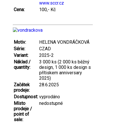
www.sccr.cz
Cena:
100,- Kč
Motiv:
HELENA VONDRÁČKOVÁ
Série:
CZAD
Variant:
2025-2
Náklad /
3 000 ks (2 000 ks běžný
quantity:
design, 1 000 ks design s
přítiskem anniversary
2025)
Začátek
28.6.2025
prodeje:
Dostupnost:
vyprodáno
Místo
nedostupné
prodeje /
point of
sale: