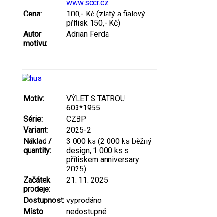
www.sccr.cz
Cena:
100,- Kč (zlatý a fialový
přítisk 150,- Kč)
Autor
Adrian Ferda
motivu:
Motiv:
VÝLET S TATROU
603*1955
Série:
CZBP
Variant:
2025-2
Náklad /
3 000 ks (2 000 ks běžný
quantity:
design, 1 000 ks s
přítiskem anniversary
2025)
Začátek
21. 11. 2025
prodeje:
Dostupnost:
vyprodáno
Místo
nedostupné