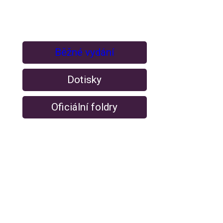
Běžné vydání
Dotisky
Oficiální foldry