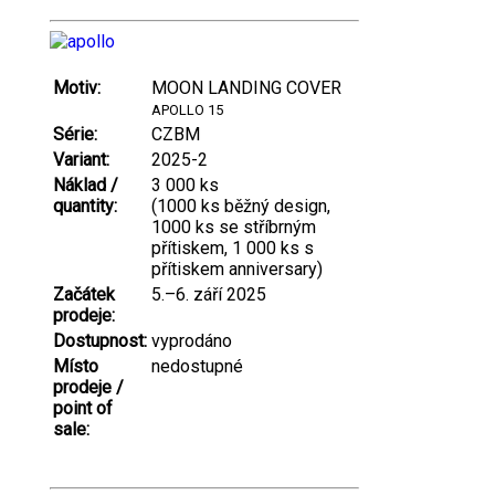
Motiv:
MOON LANDING COVER
APOLLO 15
Série:
CZBM
Variant:
2025-2
Náklad /
3 000 ks
quantity:
(1000 ks běžný design,
1000 ks se stříbrným
přítiskem, 1 000 ks s
přítiskem anniversary)
Začátek
5.–6. září 2025
prodeje:
Dostupnost:
vyprodáno
Místo
nedostupné
prodeje /
point of
sale: