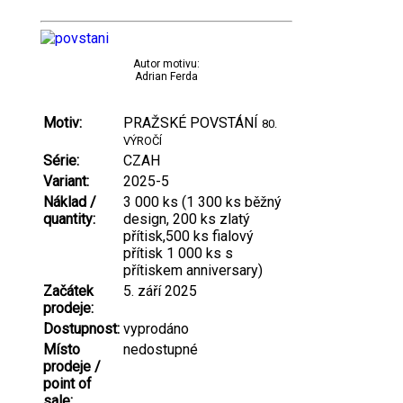
Autor motivu:
Adrian Ferda
Motiv:
PRAŽSKÉ POVSTÁNÍ
80.
VÝROČÍ
Série:
CZAH
Variant:
2025-5
Náklad /
3 000 ks (1 300 ks běžný
quantity:
design, 200 ks zlatý
přítisk,500 ks fialový
přítisk 1 000 ks s
přítiskem anniversary)
Začátek
5. září 2025
prodeje:
Dostupnost:
vyprodáno
Místo
nedostupné
prodeje /
point of
sale: