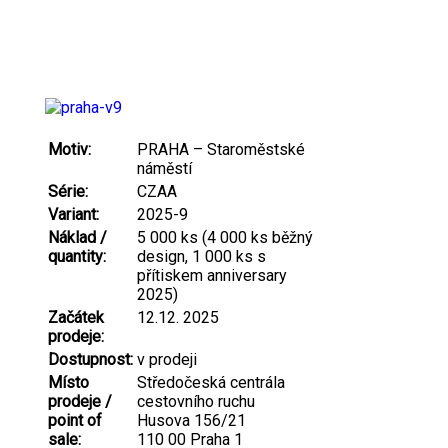
Motiv:
PRAHA – Staroměstské
náměstí
Série:
CZAA
Variant:
2025-9
Náklad /
5 000 ks (4 000 ks běžný
quantity:
design, 1 000 ks s
přítiskem anniversary
2025)
Začátek
12.12. 2025
prodeje:
Dostupnost:
v prodeji
Místo
Středočeská centrála
prodeje /
cestovního ruchu
point of
Husova 156/21
sale:
110 00 Praha 1