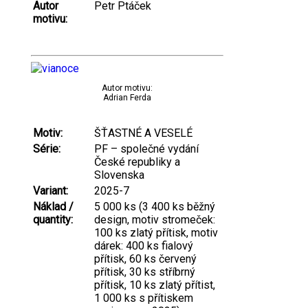
Autor
Petr Ptáček
motivu:
Autor motivu:
Adrian Ferda
Motiv:
ŠŤASTNÉ A VESELÉ
Série:
PF – společné vydání
České republiky a
Slovenska
Variant:
2025-7
Náklad /
5 000 ks (3 400 ks běžný
quantity:
design, motiv stromeček:
100 ks zlatý přítisk, motiv
dárek: 400 ks fialový
přítisk, 60 ks červený
přítisk, 30 ks stříbrný
přítisk, 10 ks zlatý přítist,
1 000 ks s přítiskem