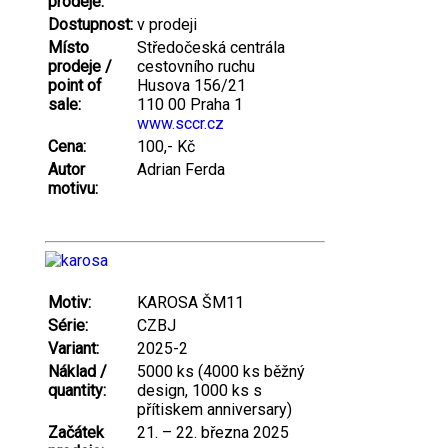
prodeje:
Dostupnost:
v prodeji
Místo
Středočeská centrála
prodeje /
cestovního ruchu
point of
Husova 156/21
sale:
110 00 Praha 1
www.sccr.cz
Cena:
100,- Kč
Autor
Adrian Ferda
motivu:
Motiv:
KAROSA ŠM11
Série:
CZBJ
Variant:
2025-2
Náklad /
5000 ks (4000 ks běžný
quantity:
design, 1000 ks s
přítiskem anniversary)
Začátek
21. – 22. března 2025